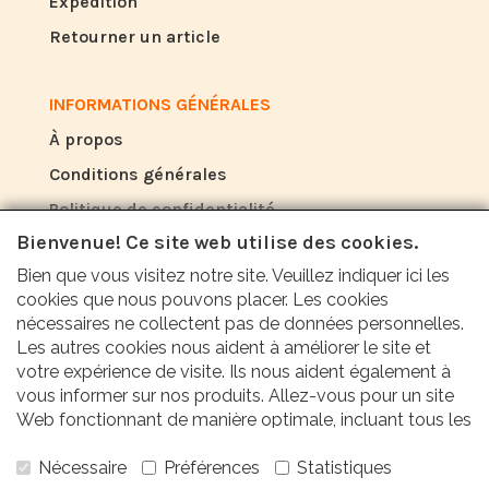
Expédition
Retourner un article
INFORMATIONS GÉNÉRALES
À propos
Conditions générales
Politique de confidentialité
Bienvenue! Ce site web utilise des cookies.
Bien que vous visitez notre site. Veuillez indiquer ici les
AVIS
cookies que nous pouvons placer. Les cookies
Ce que les autres disent de nous
nécessaires ne collectent pas de données personnelles.
Les autres cookies nous aident à améliorer le site et
votre expérience de visite. Ils nous aident également à
Nos clients apprécient notre service, nos prix
vous informer sur nos produits. Allez-vous pour un site
et notre rapidité avec une note moyenne de
Web fonctionnant de manière optimale, incluant tous les
avantages? Alors cochez toutes les cases!
9,6 (rapport qualité T1 2024).
Nécessaire
Préférences
Statistiques