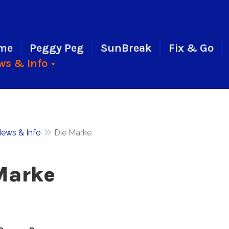
me
Peggy Peg
SunBreak
Fix & Go
ws & Info
ews & Info
Die Marke
Marke