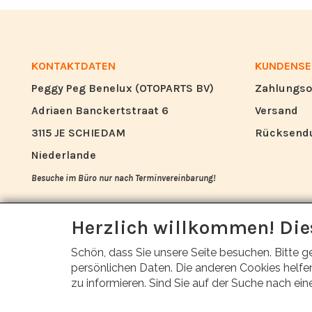
KONTAKTDATEN
KUNDENSE
Peggy Peg Benelux (OTOPARTS BV)
Zahlungso
Adriaen Banckertstraat 6
Versand
3115 JE SCHIEDAM
Rücksend
Niederlande
Besuche im Büro nur nach Terminvereinbarung!
info@otoparts.nl
Herzlich willkommen! Die
+31 85 - 0824330
Schön, dass Sie unsere Seite besuchen. Bitte g
+31 6 - 53678884
persönlichen Daten. Die anderen Cookies helfen
zu informieren. Sind Sie auf der Suche nach ein