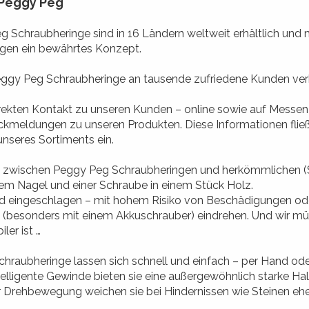
 Peggy Peg
 Schraubheringe sind in 16 Ländern weltweit erhältlich und m
gen ein bewährtes Konzept.
ggy Peg Schraubheringe an tausende zufriedene Kunden verk
rekten Kontakt zu unseren Kunden – online sowie auf Messe
ckmeldungen zu unseren Produkten. Diese Informationen fließ
unseres Sortiments ein.
h zwischen Peggy Peg Schraubheringen und herkömmlichen (St
em Nagel und einer Schraube in einem Stück Holz.
rd eingeschlagen – mit hohem Risiko von Beschädigungen ode
 (besonders mit einem Akkuschrauber) eindrehen. Und wir müs
ler ist …
hraubheringe lassen sich schnell und einfach – per Hand ode
elligente Gewinde bieten sie eine außergewöhnlich starke Hal
Drehbewegung weichen sie bei Hindernissen wie Steinen eher s