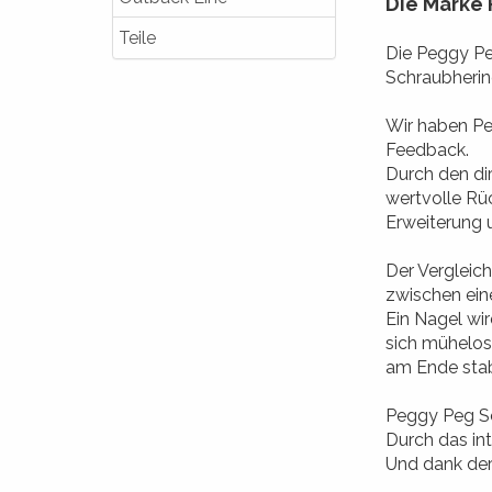
Die Marke
Teile
Die Peggy Peg
Schraubherin
Wir haben Pe
Feedback.
Durch den di
wertvolle Rü
Erweiterung 
Der Vergleic
zwischen ein
Ein Nagel wi
sich mühelos
am Ende stabi
Peggy Peg Sc
Durch das int
Und dank der 