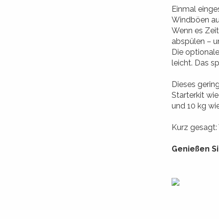
Einmal einges
Windböen auf
Wenn es Zeit
abspülen – un
Die optional
leicht. Das s
Dieses gerin
Starterkit wi
und 10 kg wi
Kurz gesagt
Genießen Si