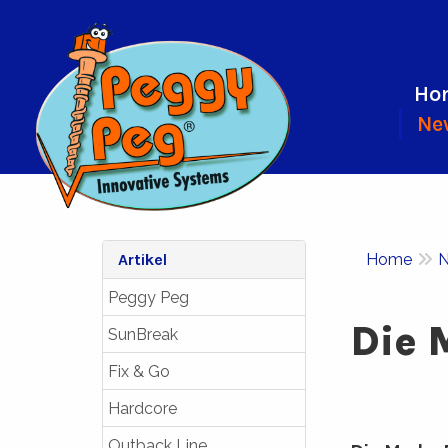
Ho
Ne
Artikel
Home
N
Peggy Peg
Die 
SunBreak
Fix & Go
Hardcore
Outback Line