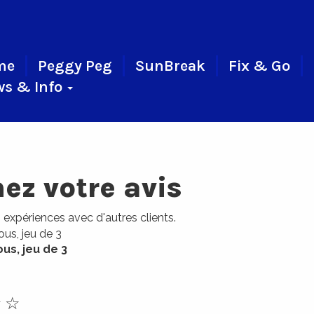
me
Peggy Peg
SunBreak
Fix & Go
s & Info
ez votre avis
expériences avec d'autres clients.
us, jeu de 3
☆
☆