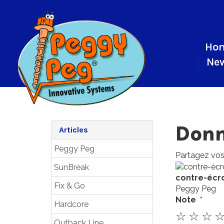
Ho
New
Donn
Articles
Peggy Peg
Partagez vos 
SunBreak
contre-écro
Fix & Go
Peggy Peg
Note
Hardcore
☆
☆
☆
Outback Line