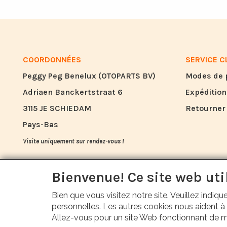
COORDONNÉES
SERVICE C
Peggy Peg Benelux (OTOPARTS BV)
Modes de
Adriaen Banckertstraat 6
Expédition
3115 JE SCHIEDAM
Retourner 
Pays-Bas
Visite uniquement sur rendez-vous !
info@otoparts.nl
Bienvenue! Ce site web uti
+31 85 - 0824330
Bien que vous visitez notre site. Veuillez indi
+31 6 - 53678884
personnelles. Les autres cookies nous aident à a
Allez-vous pour un site Web fonctionnant de ma