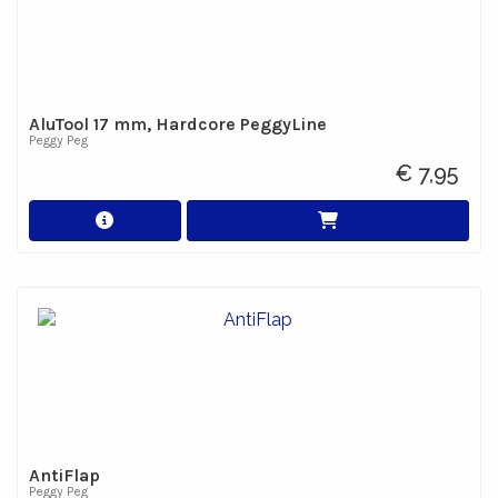
AluTool 17 mm, Hardcore PeggyLine
Peggy Peg
€ 7,95
AntiFlap
Peggy Peg