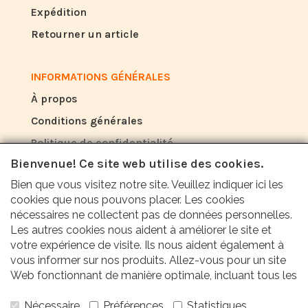
Expédition
Retourner un article
INFORMATIONS GÉNÉRALES
À propos
Conditions générales
Politique de confidentialité
Bienvenue! Ce site web utilise des cookies.
Bien que vous visitez notre site. Veuillez indiquer ici les
AVIS
cookies que nous pouvons placer. Les cookies
Ce que les autres disent de nous
nécessaires ne collectent pas de données personnelles.
Les autres cookies nous aident à améliorer le site et
votre expérience de visite. Ils nous aident également à
Nos clients apprécient notre service, nos prix
vous informer sur nos produits. Allez-vous pour un site
et notre rapidité avec une note moyenne de
Web fonctionnant de manière optimale, incluant tous les
avantages? Alors cochez toutes les cases!
9,6 (rapport qualité T1 2024).
Nécessaire
Préférences
Statistiques