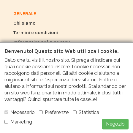
GENERALE
Chi siamo
Termini e condizioni
Informativa sulla privacy
Benvenuto! Questo sito Web utilizza i cookie.
Bello che tu visiti il nostro sito. Si prega di indicare qui
RECENSIONI
quali cookie possiamo inserire. I cookie necessari non
Cosa dicono gli altri di noi?
raccolgono dati personali. Gli altri cookie ci aiutano a
migliorare il sito e l'esperienza dei visitatori. Inoltre ci
aiutano a informarti sui nostri prodotti. Stai andando per
I clienti apprezzano il nostro servizio, i prezzi e
un sito web funzionante in modo ottimale, inclusi tutti i
la rapidità con una valutazione media di 9,6
vantaggi? Quindi spuntare tutte le caselle!
(Rapporto qualità Q1 2024).
Necessario
Preferenze
Statistica
Marketing
Negozio