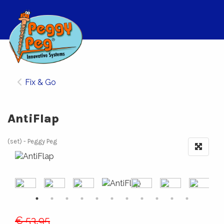
Fix & Go
AntiFlap
(set)
Peggy Peg
€ 53,95