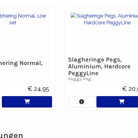
Slagheringe Pegs,
ering Normal,
Aluminium, Hardcore
PeggyLine
Peggy Peg
€ 24,95
€ 20,
ungen