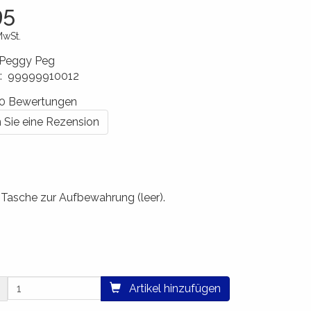
95
MwSt.
Peggy Peg
:
99999910012
0213
n 0 Bewertungen
 Sie eine Rezension
Tasche zur Aufbewahrung (leer).
Artikel hinzufügen