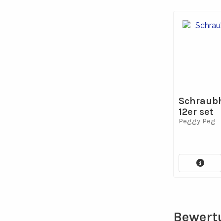
Schraubh
12er set
Peggy Peg
Bewert