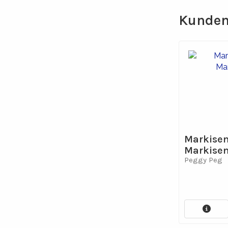
Kunden
Markisenf
Markisen
Peggy Peg