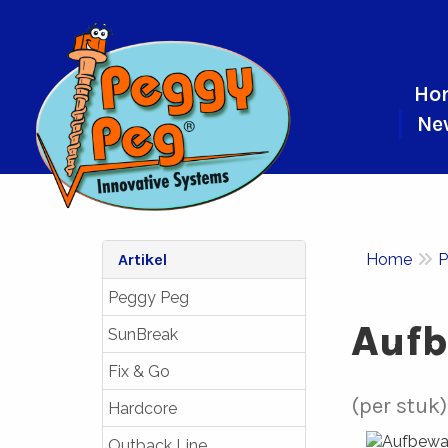
Ho
Ne
Artikel
Home
P
Peggy Peg
Aufb
SunBreak
Fix & Go
(per stuk)
Hardcore
Outback Line