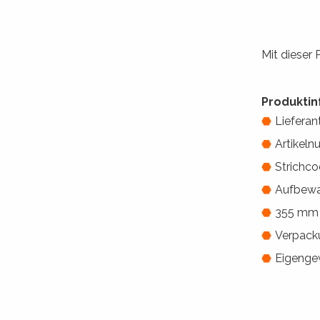
Mit dieser
Produktin
Lieferan
Artikeln
Strichc
Aufbewah
355 mm 
Verpacku
Eigengew