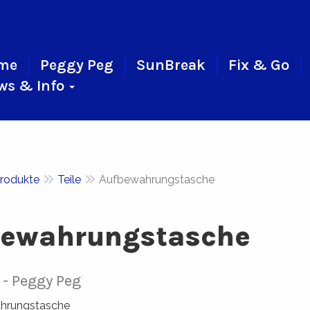
me
Peggy Peg
SunBreak
Fix & Go
ws & Info
rodukte
Teile
Aufbewahrungstasche
ewahrungstasche
Peggy Peg