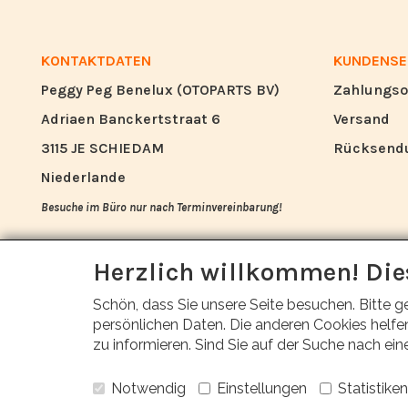
KONTAKTDATEN
KUNDENSE
Peggy Peg Benelux (OTOPARTS BV)
Zahlungso
Adriaen Banckertstraat 6
Versand
3115 JE SCHIEDAM
Rücksend
Niederlande
Besuche im Büro nur nach Terminvereinbarung!
info@otoparts.nl
Herzlich willkommen! Die
+31 85 - 0824330
Schön, dass Sie unsere Seite besuchen. Bitte g
+31 6 - 53678884
persönlichen Daten. Die anderen Cookies helfen
zu informieren. Sind Sie auf der Suche nach ein
Notwendig
Einstellungen
Statistiken