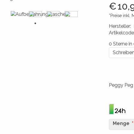
€
10,
*Preise inkl. 
Hersteller
:
Artikelcode
426017264
0 Sterne i
Schreiben
Peggy Peg 
Menge