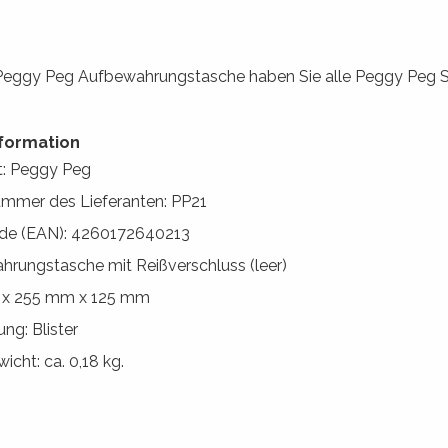
 Peggy Peg Aufbewahrungstasche haben Sie alle Peggy Peg Sch
formation
t: Peggy Peg
ummer des Lieferanten: PP21
ode (EAN): 4260172640213
rungstasche mit Reißverschluss (leer)
x 255 mm x 125 mm
ng: Blister
icht: ca. 0,18 kg.