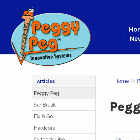
Ho
Ne
Articles
Home
P
Peggy Peg
Pegg
SunBreak
Fix & Go
Hardcore
Outback Line