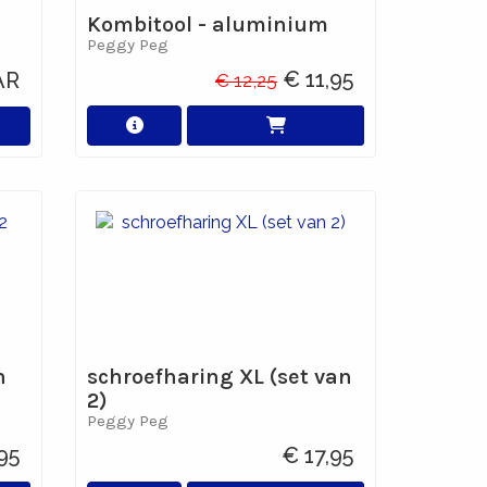
Kombitool - aluminium
Peggy Peg
€ 11,95
AR
€ 12,25
n
schroefharing XL (set van
2)
Peggy Peg
95
€ 17,95