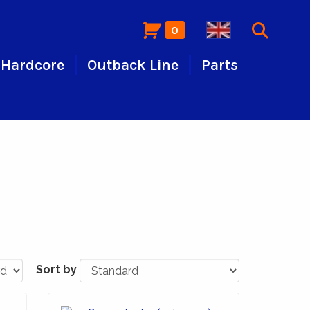
0
Hardcore
Outback Line
Parts
Sort by