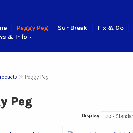
me
Peggy Peg
SunBreak
Fix & Go
ws & Info
roducts
Peggy Peg
y Peg
Display