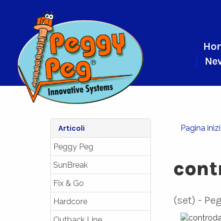
Ho
Ne
Articoli
Pagina iniz
Peggy Peg
cont
SunBreak
Fix & Go
(set)
Peg
Hardcore
Outback Line