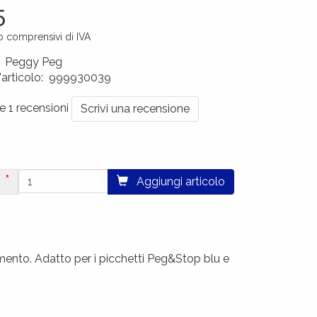
5
o comprensivi di IVA
:
Peggy Peg
'articolo
:
999930039
0299
le 1 recensioni
Scrivi una recensione
Aggiungi articolo
imento. Adatto per i picchetti Peg&Stop blu e