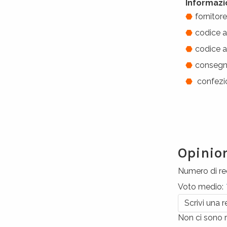
Informazi
fornitor
codice a
codice 
consegna
confezio
Opinio
Numero di re
Voto medio:
Scrivi una 
Non ci sono r