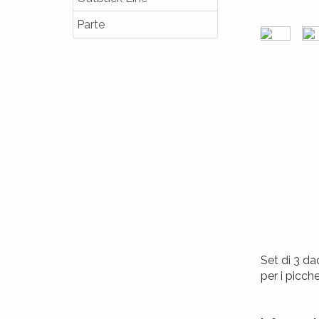
Parte
Set di 3 da
per i picche