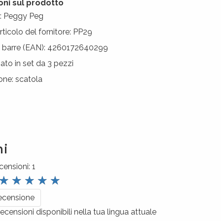
oni sul prodotto
e: Peggy Peg
rticolo del fornitore: PP29
a barre (EAN): 4260172640299
to in set da 3 pezzi
ne: scatola
ni
censioni:
1
review.stars
☆
☆
☆
☆
☆
recensione
ecensioni disponibili nella tua lingua attuale