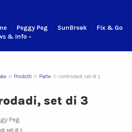
me
Peggy Peg
SunBreak
Fix & Go
ws & Info
iale
Prodotti
Parte
controdadi, set di 3
rodadi, set di 3
gy Peg